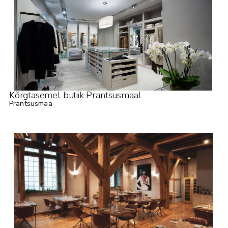
Kõrgtasemel butiik Prantsusmaal
Prantsusmaa