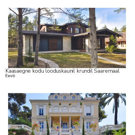
Kaasaegne kodu looduskaunil krundil Saaremaal
Eesti