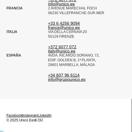
info@unico.ee
FRANCIA
2 AVENUE MARECHAL FOCH
06230 VILLEFRANCHE-SUR-MER
+33 6 4256 9094
france@unico.ee
ITALIA
VIA DELLA CERNAIA 20
50129 FIRENZE
+372 6077 072
italy@unico.ee
ESPAÑA
AVDA. RICARDO SORIANO, 72,
EDIF. GOLDEN B, 1ª PLANTA,
29601 MARBELLA, MÁLAGA
+34 607 96 6114
info@grupounico.es
Facebook
Instagram
LinkedIn
© 2025 Unico Eesti OÜ