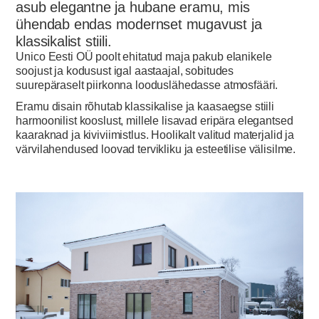
asub elegantne ja hubane eramu, mis
ühendab endas modernset mugavust ja
klassikalist stiili.
Unico Eesti OÜ poolt ehitatud maja pakub elanikele
soojust ja kodusust igal aastaajal, sobitudes
suurepäraselt piirkonna looduslähedasse atmosfääri.
Eramu disain rõhutab klassikalise ja kaasaegse stiili
harmoonilist kooslust, millele lisavad eripära elegantsed
kaaraknad ja kiviviimistlus. Hoolikalt valitud materjalid ja
värvilahendused loovad tervikliku ja esteetilise välisilme.