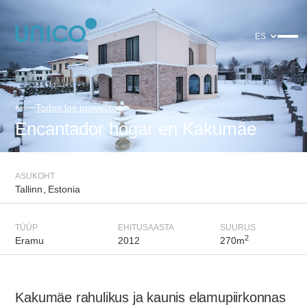
ES
Todos los proyectos
Encantador hogar en Kakumäe
ASUKOHT
Tallinn
,
Estonia
TÜÜP
EHITUSAASTA
SUURUS
2
Eramu
2012
270
m
Kakumäe rahulikus ja kaunis elamupiirkonnas