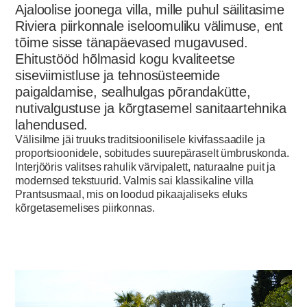
Ajaloolise joonega villa, mille puhul säilitasime
Riviera piirkonnale iseloomuliku välimuse, ent
tõime sisse tänapäevased mugavused.
Ehitustööd hõlmasid kogu kvaliteetse
siseviimistluse ja tehnosüsteemide
paigaldamise, sealhulgas põrandakütte,
nutivalgustuse ja kõrgtasemel sanitaartehnika
lahendused.
Välisilme jäi truuks traditsioonilisele kivifassaadile ja
proportsioonidele, sobitudes suurepäraselt ümbruskonda.
Interjööris valitses rahulik värvipalett, naturaalne puit ja
modernsed tekstuurid. Valmis sai klassikaline villa
Prantsusmaal, mis on loodud pikaajaliseks eluks
kõrgetasemelises piirkonnas.