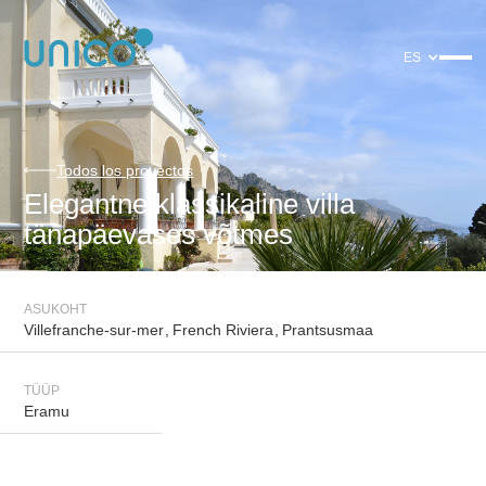
ES
Todos los proyectos
Elegantne klassikaline villa
tänapäevases võtmes
ASUKOHT
Villefranche-sur-mer
,
French Riviera
,
Prantsusmaa
TÜÜP
Eramu