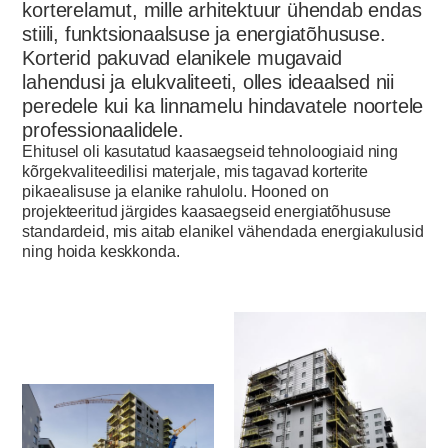
korterelamut, mille arhitektuur ühendab endas
stiili, funktsionaalsuse ja energiatõhususe.
Korterid pakuvad elanikele mugavaid
lahendusi ja elukvaliteeti, olles ideaalsed nii
peredele kui ka linnamelu hindavatele noortele
professionaalidele.
Ehitusel oli kasutatud kaasaegseid tehnoloogiaid ning
kõrgekvaliteedilisi materjale, mis tagavad korterite
pikaealisuse ja elanike rahulolu. Hooned on
projekteeritud järgides kaasaegseid energiatõhususe
standardeid, mis aitab elanikel vähendada energiakulusid
ning hoida keskkonda.‍