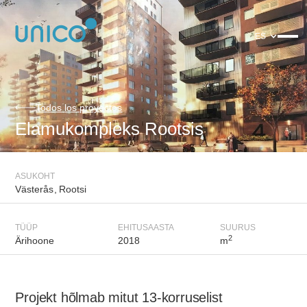
ES
Todos los proyectos
Elamukompleks Rootsis
ASUKOHT
Västerås
,
Rootsi
TÜÜP
EHITUSAASTA
SUURUS
2
Ärihoone
2018
m
Projekt hõlmab mitut 13-korruselist