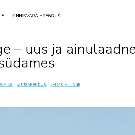
LE
KINNISVARA ARENDUS
age – uus ja ainulaadn
 südames
RIMINE
#
UUSARENDUS
#
VIIMSI VILLAGE