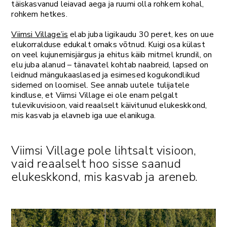
täiskasvanud leiavad aega ja ruumi olla rohkem kohal,
rohkem hetkes.
Viimsi Village’is
elab juba ligikaudu 30 peret, kes on uue
elukorralduse edukalt omaks võtnud. Kuigi osa külast
on veel kujunemisjärgus ja ehitus käib mitmel krundil, on
elu juba alanud – tänavatel kohtab naabreid, lapsed on
leidnud mängukaaslased ja esimesed kogukondlikud
sidemed on loomisel. See annab uutele tulijatele
kindluse, et Viimsi Village ei ole enam pelgalt
tulevikuvisioon, vaid reaalselt käivitunud elukeskkond,
mis kasvab ja elavneb iga uue elanikuga.
Viimsi Village pole lihtsalt visioon,
vaid reaalselt hoo sisse saanud
elukeskkond, mis kasvab ja areneb.