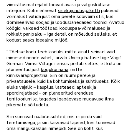
viimistlusmaterjalid loovad avara ja valgusküllase
interjööri. Kolm erinevat
sisekujunduspaketti
pakuvad
võimalust valida just oma perele sobivaim stiil, kus
domineerivad soojad ja looduslähedased toonid. Avatud
köögid, vaiksed töötoad, koduspaa-võimalused ja
rohkelt panipaiku – iga detail on mõeldud selleks, et
kodust saaks ideaalne miljöö.
“Tõelise kodu teeb koduks mitte ainult seinad, vaid
inimesed nende vahel,” arvab Unico juhatuse liige Vagif
German. Viimsi Village’i erisus peitub selles, et küla on
planeeritud just
kogukonnana
, mitte
kinnisvaraprojektina. Siin on ruumi perele ja
privaatsusele, kuid ka kohtumiseks ja suhtluseks. Kõik
eluks vajalik – kauplus, lasteaed, apteek ja
spordirajatised – on planeeritud arenduse
territooriumile, tagades igapäevase mugavuse ilma
pikemate sõitudeta.
Siin sünnivad naabrussuhted, mis ei piirdu vaid
teretamisega, ja siin kasvavad lapsed, kes tunnevad
oma mängukaaslasi nimepidi. See on koht, kus