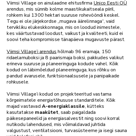
Viimsi Village on ainulaadne ehitusfirma
Unico Eesti OÜ
arendus, mis sünnib kolme maastikukaitseala piiril,
rohkem kui 1300 hektari suuruse rohevööndi keskel.
Tegu ei ole järjekordse „mugava äärelinnaga“, vaid
tervikliku elukeskkonnaga, mis on loodud inimestele,
kes väärtustavad loodust, vaikust ja kvaliteeti, kuid ei
soovi teha kompromisse tänapäeva mugavuste pärast.
Viimsi Village’i arendus
hõlmab 96 eramaja, 150
ridaelamuboksi ja 8 paarismaja boksi, pakkudes valikut
erineva suuruse ja planeeringuga kodude vahel. Kõik
kodud on läbimõeldud planeeringuga, kus rõhku on
pandud avarusele, funktsionaalsusele ja panipaikade
rohkusele.
Viimsi Village’i kodud on projekteeritud vastama
kõrgeimatele energiatõhususe standarditele. Kõik
majad vastavad
A-energiaklassile
, kütteks
kasutatakse
maakütet
, saab paigaldada
päikesepaneelid ja energiasalvestit ning soovi korral
nutikodu lahendused, mis võimaldavad juhtida
valgustust, ventilatsiooni, turvasüsteeme ja isegi sauna