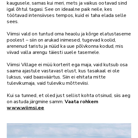
kaugusele, samas kui meri, mets ja vaikus ootavad sind
igal õhtul tagasi. See on ideaalne paik neile, kes
töötavad intensiivses tempos, kuid ei taha elada selle
sees.
Viimsi vald on tuntud oma heaolu ja kõrge elatustaseme
poolest – siin on arukad inimesed, tugevad koolid,
arenenud taristu ja nüüd ka uue põlvkonna kodud, mis
viivad valla arengu täiesti uuele tasemele.
Viimsi Village ei müü korterit ega maja, vaid kutsub osa
saama ajastule vastavast elust, kus tasakaal ei ole
luksus, vaid baasväärtus. Siin ei ehitata mitte
tulevikumaja, vaid tuleviku mõtteviisi.
Kui sa tunned, et oled just sellist kohta otsinud, siis aeg
on astuda järgmine samm.
Vaata rohkem
www.wiimsi.ee