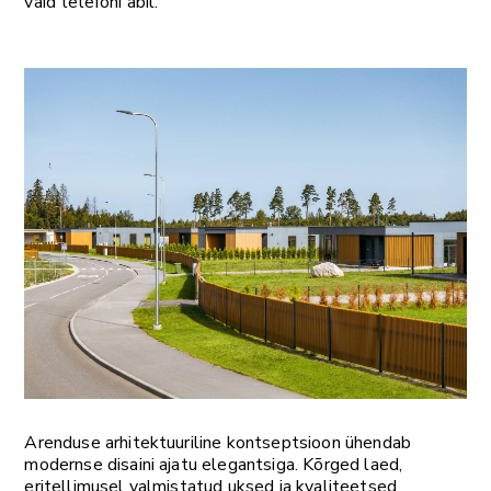
vaid telefoni abil.
Arenduse arhitektuuriline kontseptsioon ühendab
modernse disaini ajatu elegantsiga. Kõrged laed,
eritellimusel valmistatud uksed ja kvaliteetsed