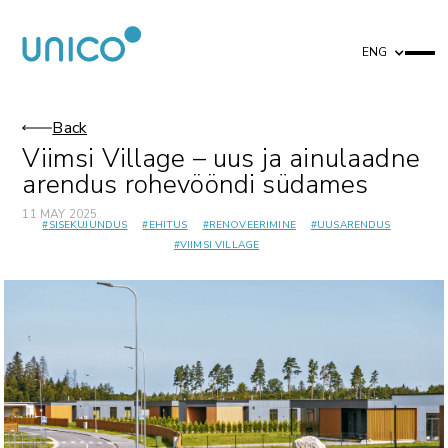
ENG
Back
Viimsi Village – uus ja ainulaadne
arendus rohevööndi südames
11 MAY 2025
#
SISEKUJUNDUS
#
EHITUS
#
RENOVEERIMINE
#
UUSARENDUS
#
VIIMSI VILLAGE