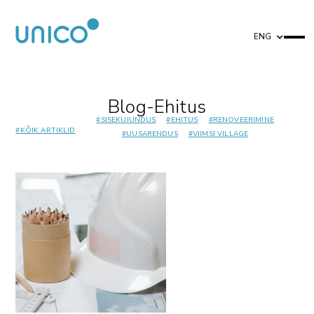
ENG
Blog
-
Ehitus
#
SISEKUJUNDUS
#
EHITUS
#
RENOVEERIMINE
#
KÕIK ARTIKLID
#
UUSARENDUS
#
VIIMSI VILLAGE