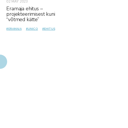
02 MAY 2023
Eramaja ehitus –
projekteerimisest kuni
“võtmed kätte”
#
ERAMAJA
#
UNICO
#
EHITUS