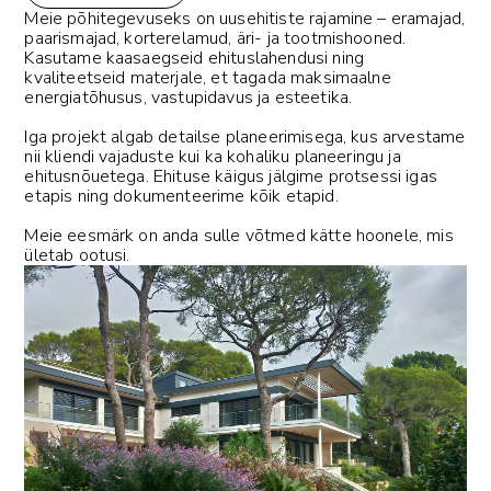
Meie põhitegevuseks on uusehitiste rajamine – eramajad,
paarismajad, korterelamud, äri- ja tootmishooned.
Kasutame kaasaegseid ehituslahendusi ning
kvaliteetseid materjale, et tagada maksimaalne
energiatõhusus, vastupidavus ja esteetika.
Iga projekt algab detailse planeerimisega, kus arvestame
nii kliendi vajaduste kui ka kohaliku planeeringu ja
ehitusnõuetega. Ehituse käigus jälgime protsessi igas
etapis ning dokumenteerime kõik etapid.
Meie eesmärk on anda sulle võtmed kätte hoonele, mis
ületab ootusi.