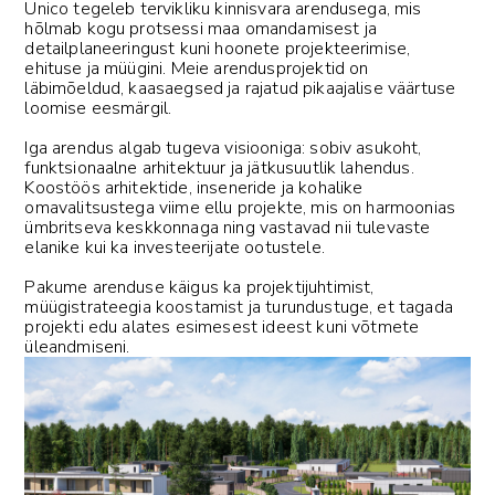
Unico tegeleb tervikliku kinnisvara arendusega, mis
hõlmab kogu protsessi maa omandamisest ja
detailplaneeringust kuni hoonete projekteerimise,
ehituse ja müügini. Meie arendusprojektid on
läbimõeldud, kaasaegsed ja rajatud pikaajalise väärtuse
loomise eesmärgil.
Iga arendus algab tugeva visiooniga: sobiv asukoht,
funktsionaalne arhitektuur ja jätkusuutlik lahendus.
Koostöös arhitektide, inseneride ja kohalike
omavalitsustega viime ellu projekte, mis on harmoonias
ümbritseva keskkonnaga ning vastavad nii tulevaste
elanike kui ka investeerijate ootustele.
Pakume arenduse käigus ka projektijuhtimist,
müügistrateegia koostamist ja turundustuge, et tagada
projekti edu alates esimesest ideest kuni võtmete
üleandmiseni.