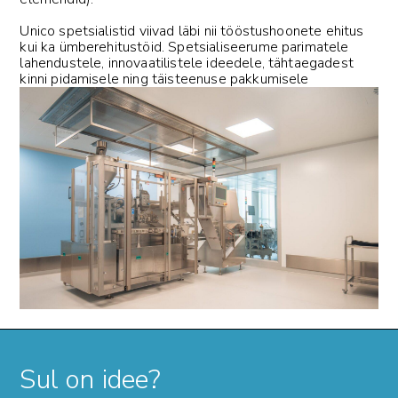
Unico spetsialistid viivad läbi nii tööstushoonete ehitus
kui ka ümberehitustöid. Spetsialiseerume parimatele
lahendustele, innovaatilistele ideedele, tähtaegadest
kinni pidamisele ning täisteenuse pakkumisele
Sul on idee?