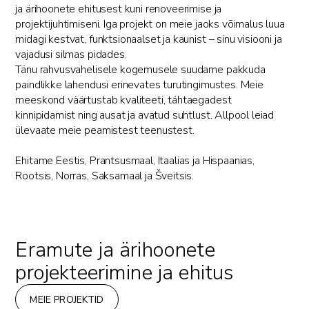
ja ärihoonete ehitusest kuni renoveerimise ja
projektijuhtimiseni. Iga projekt on meie jaoks võimalus luua
midagi kestvat, funktsionaalset ja kaunist – sinu visiooni ja
vajadusi silmas pidades.
Tänu rahvusvahelisele kogemusele suudame pakkuda
paindlikke lahendusi erinevates turutingimustes. Meie
meeskond väärtustab kvaliteeti, tähtaegadest
kinnipidamist ning ausat ja avatud suhtlust. Allpool leiad
ülevaate meie peamistest teenustest.
Ehitame Eestis, Prantsusmaal, Itaalias ja Hispaanias,
Rootsis, Norras, Saksamaal ja Šveitsis.
Eramute ja ärihoonete
projekteerimine ja ehitus
MEIE PROJEKTID