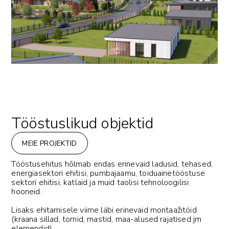
Tööstuslikud objektid
MEIE PROJEKTID
Tööstusehitus hõlmab endas erinevaid ladusid, tehased,
energiasektori ehitisi, pumbajaamu, toiduainetööstuse
sektori ehitisi, katlaid ja muid taolisi tehnoloogilisi
hooneid.
Lisaks ehitamisele viime läbi erinevaid montaažitöid
(kraana sillad, tornid, mastid, maa-alused rajatised jm
elemendid).