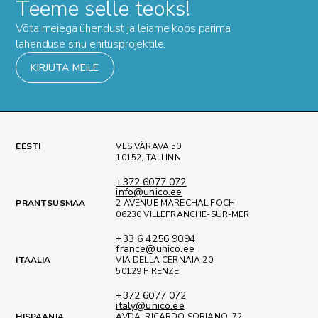
Teeme selle teoks!
Võta meiega ühendust ja leiame koos parima
lahenduse sinu ehitusprojektile.
KIRJUTA MEILE
EESTI
VESIVÄRAVA 50
10152, TALLINN
+372 6077 072
info@unico.ee
PRANTSUSMAA
2 AVENUE MARECHAL FOCH
06230 VILLEFRANCHE-SUR-MER
+33 6 4256 9094
france@unico.ee
ITAALIA
VIA DELLA CERNAIA 20
50129 FIRENZE
+372 6077 072
italy@unico.ee
HISPAANIA
AVDA. RICARDO SORIANO, 72,