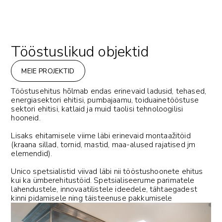
Tööstuslikud objektid
MEIE PROJEKTID
Tööstusehitus hõlmab endas erinevaid ladusid, tehased,
energiasektori ehitisi, pumbajaamu, toiduainetööstuse
sektori ehitisi, katlaid ja muid taolisi tehnoloogilisi
hooneid.
Lisaks ehitamisele viime läbi erinevaid montaažitöid
(kraana sillad, tornid, mastid, maa-alused rajatised jm
elemendid).
Unico spetsialistid viivad läbi nii tööstushoonete ehitus
kui ka ümberehitustöid. Spetsialiseerume parimatele
lahendustele, innovaatilistele ideedele, tähtaegadest
kinni pidamisele ning täisteenuse pakkumisele