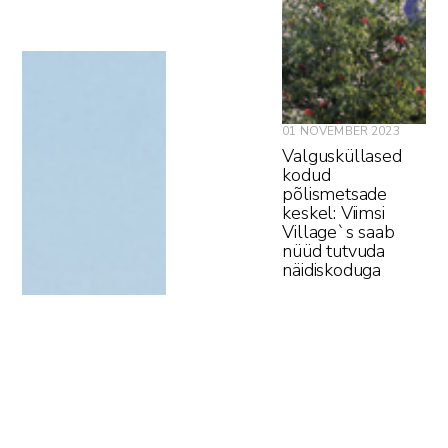
01 NOVEMBER 2023
Valgusküllased
kodud
põlismetsade
keskel: Viimsi
Village`s saab
nüüd tutvuda
näidiskoduga
#
UUSARENDUS
#
VIIMSI VILLAGE
#
KINNISVARA ARENDUS