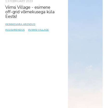
13 FEBRUARY 2023
Viimsi Village - esimene
off-grid võimekusega küla
Eestis!
#
KINNISVARA ARENDUS
#
UUSARENDUS
#
VIIMSI VILLAGE