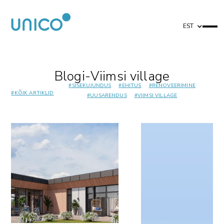
EST
Blogi
-
Viimsi village
#
SISEKUJUNDUS
#
EHITUS
#
RENOVEERIMINE
#
KÕIK ARTIKLID
#
UUSARENDUS
#
VIIMSI VILLAGE