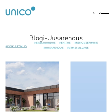
EST
Blogi
-
Uusarendus
#
SISEKUJUNDUS
#
EHITUS
#
RENOVEERIMINE
#
KÕIK ARTIKLID
#
UUSARENDUS
#
VIIMSI VILLAGE