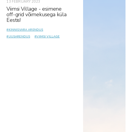
13 FEBRUARY 2023
Viimsi Village - esimene
off-grid võimekusega küla
Eestis!
#
KINNISVARA ARENDUS
#
UUSARENDUS
#
VIIMSI VILLAGE