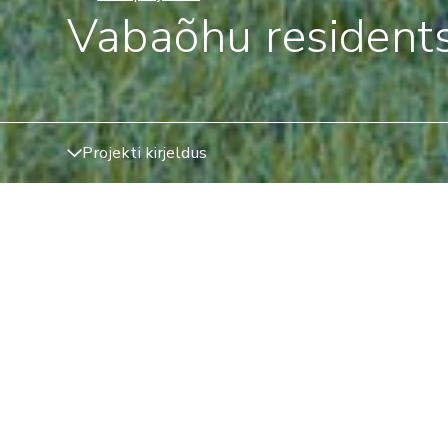
Vabaõhu resident
Projekti kirjeldus
ASUKOHT
TÜÜP
Viimsi
,
Harjumaa
,
Eesti
Uusaren
Viimsi poolsaare looduska