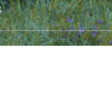
s
dus
unis piirkonnas valmib