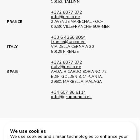
10152, TALLINN
+372 6077 072
info@unico.ee
FRANCE
2 AVENUE MARECHAL FOCH
06230 VILLEFRANCHE-SUR-MER
+33 6 4256 9094
france@unico.ee
ITALY
VIA DELLA CERNAIA 20
50129 FIRENZE
+372 6077 072
italy@unico.ee
SPAIN
AVDA. RICARDO SORIANO, 72,
EDIF. GOLDEN B, 1ª PLANTA,
29601 MARBELLA, MÁLAGA
+34 607 96 6114
info@grupounico.es
We use cookies
Facebook
Instagram
LinkedIn
We use cookies and similar technologies to enhance your
© 2025 Unico Eesti OÜ
Consent settings