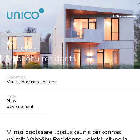
ENG
All projects
Vabaõhu residents
LOCATION
Viimsi
,
Harjumaa
,
Estonia
TYPE
New
development
Viimsi poolsaare looduskaunis piirkonnas
valmib Vabaõhu Residents – eksklusiivne ja