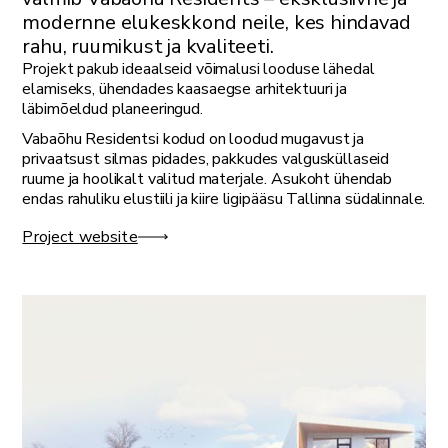
modernne elukeskkond neile, kes hindavad
rahu, ruumikust ja kvaliteeti.
Projekt pakub ideaalseid võimalusi looduse lähedal
elamiseks, ühendades kaasaegse arhitektuuri ja
läbimõeldud planeeringud.
Vabaõhu Residentsi kodud on loodud mugavust ja
privaatsust silmas pidades, pakkudes valgusküllaseid
ruume ja hoolikalt valitud materjale. Asukoht ühendab
endas rahuliku elustiili ja kiire ligipääsu Tallinna südalinnale.
Project website