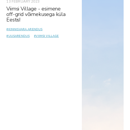
13 FEBRUARY 2023
Viimsi Village - esimene
off-grid võimekusega küla
Eestis!
#
KINNISVARA ARENDUS
#
UUSARENDUS
#
VIIMSI VILLAGE