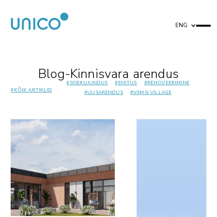
ENG
Blog
-
Kinnisvara arendus
#
SISEKUJUNDUS
#
EHITUS
#
RENOVEERIMINE
#
KÕIK ARTIKLID
#
UUSARENDUS
#
VIIMSI VILLAGE