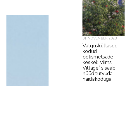
01 NOVEMBER 2023
Valgusküllased
kodud
põlismetsade
keskel: Viimsi
Village`s saab
nüüd tutvuda
näidiskoduga
#
UUSARENDUS
#
VIIMSI VILLAGE
#
KINNISVARA ARENDUS