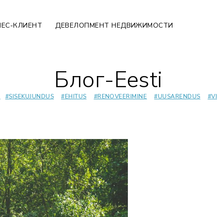
НЕС-КЛИЕНТ
ДЕВЕЛОПМЕНТ НЕДВИЖИМОСТИ
Блог
-
Eesti
D
#
SISEKUJUNDUS
#
EHITUS
#
RENOVEERIMINE
#
UUSARENDUS
#
V