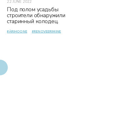
22 JUNE 2022
Под полом усадьбы
строители обнаружили
старинный колодец.
#
ÄRIHOONE
#
RENOVEERIMINE