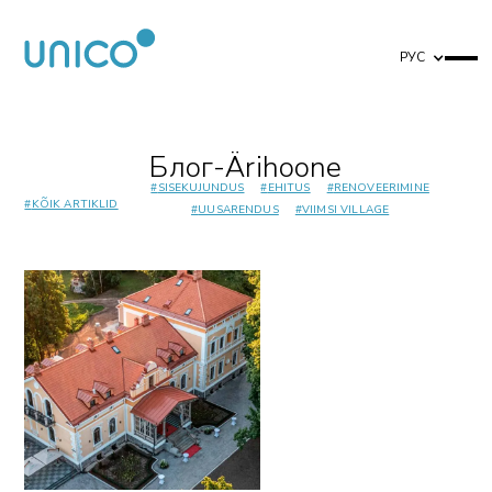
РУС
Блог
-
Ärihoone
#
SISEKUJUNDUS
#
EHITUS
#
RENOVEERIMINE
#
KÕIK ARTIKLID
#
UUSARENDUS
#
VIIMSI VILLAGE