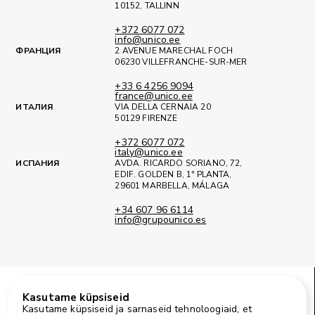
10152, TALLINN
+372 6077 072
info@unico.ee
ФРАНЦИЯ
2 AVENUE MARECHAL FOCH
06230 VILLEFRANCHE-SUR-MER
+33 6 4256 9094
france@unico.ee
ИТАЛИЯ
VIA DELLA CERNAIA 20
50129 FIRENZE
+372 6077 072
italy@unico.ee
ИСПАНИЯ
AVDA. RICARDO SORIANO, 72,
EDIF. GOLDEN B, 1ª PLANTA,
29601 MARBELLA, MÁLAGA
+34 607 96 6114
info@grupounico.es
Kasutame küpsiseid
Facebook
Instagram
LinkedIn
Kasutame küpsiseid ja sarnaseid tehnoloogiaid, et
© 2025 Unico Eesti OÜ