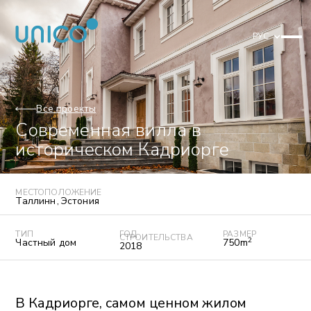
РУС
Все проекты
Современная вилла в
историческом Кадриорге
МЕСТОПОЛОЖЕНИЕ
Таллинн
,
Эстония
ТИП
ГОД
РАЗМЕР
СТРОИТЕЛЬСТВА
2
Частный дом
750
m
2018
В Кадриорге, самом ценном жилом