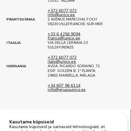
10152, TALLINN
+372 6077 072
info@unico.ee
PRANTSUSMAA
2 AVENUE MARECHAL FOCH
06230 VILLEFRANCHE-SUR-MER
+33 6 4256 9094
france@unico.ee
ITAALIA
VIA DELLA CERNAIA 20
50129 FIRENZE
+372 6077 072
italy@unico.ee
HISPAANIA
AVDA. RICARDO SORIANO, 72,
EDIF. GOLDEN B, 1ª PLANTA,
29601 MARBELLA, MÁLAGA
+34 607 96 6114
info@grupounico.es
Kasutame küpsiseid
Facebook
Instagram
LinkedIn
Kasutame küpsiseid ja sarnaseid tehnoloogiaid, et
© 2025 Unico Eesti OÜ
Consent settings