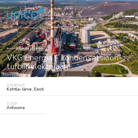
EST
Kõik projektid
VKG Energia – kondensatsioon-
turbiinelektrijaam
ASUKOHT
Kohtla-Järve
,
Eesti
TÜÜP
Ärihoone