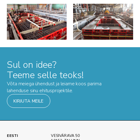
Sul on idee?
Teeme selle teoks!
Võta meiega ühendust ja leiame koos parima
lahenduse sinu ehitusprojektile.
KIRJUTA MEILE
EESTI
VESIVÄRAVA 50