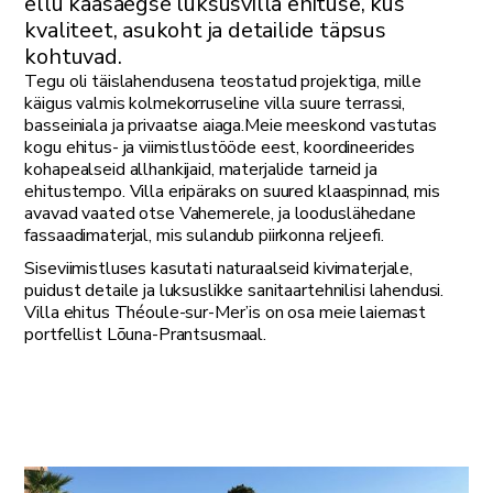
ellu kaasaegse luksusvilla ehituse, kus
kvaliteet, asukoht ja detailide täpsus
kohtuvad.
Tegu oli täislahendusena teostatud projektiga, mille
käigus valmis kolmekorruseline villa suure terrassi,
basseiniala ja privaatse aiaga.Meie meeskond vastutas
kogu ehitus- ja viimistlustööde eest, koordineerides
kohapealseid allhankijaid, materjalide tarneid ja
ehitustempo. Villa eripäraks on suured klaaspinnad, mis
avavad vaated otse Vahemerele, ja looduslähedane
fassaadimaterjal, mis sulandub piirkonna reljeefi.
Siseviimistluses kasutati naturaalseid kivimaterjale,
puidust detaile ja luksuslikke sanitaartehnilisi lahendusi.
Villa ehitus Théoule-sur-Mer’is on osa meie laiemast
portfellist Lõuna-Prantsusmaal.