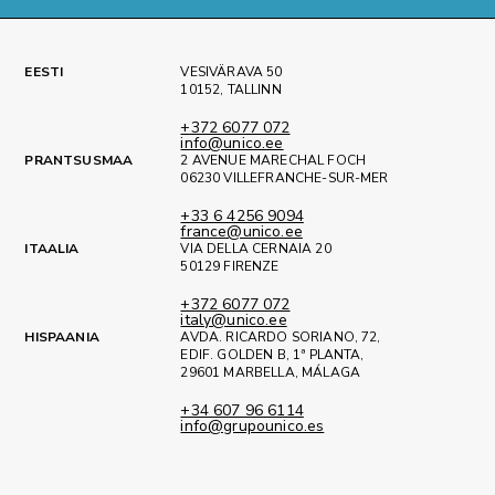
EESTI
VESIVÄRAVA 50
10152, TALLINN
+372 6077 072
info@unico.ee
PRANTSUSMAA
2 AVENUE MARECHAL FOCH
06230 VILLEFRANCHE-SUR-MER
+33 6 4256 9094
france@unico.ee
ITAALIA
VIA DELLA CERNAIA 20
50129 FIRENZE
+372 6077 072
italy@unico.ee
HISPAANIA
AVDA. RICARDO SORIANO, 72,
EDIF. GOLDEN B, 1ª PLANTA,
29601 MARBELLA, MÁLAGA
+34 607 96 6114
info@grupounico.es