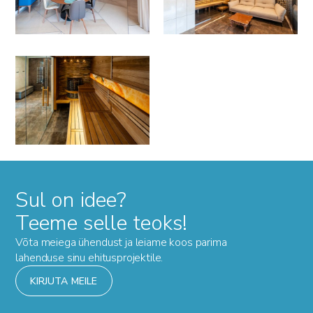
Sul on idee?
Teeme selle teoks!
Võta meiega ühendust ja leiame koos parima
lahenduse sinu ehitusprojektile.
KIRJUTA MEILE