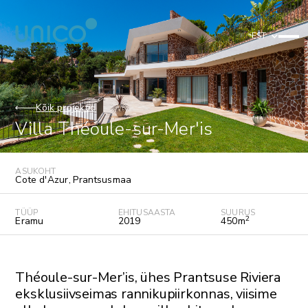
EST
Kõik projektid
Villa Théoule-sur-Mer'is
ASUKOHT
Cote d'Azur
,
Prantsusmaa
TÜÜP
EHITUSAASTA
SUURUS
2
Eramu
2019
450
m
Théoule-sur-Mer’is, ühes Prantsuse Riviera
eksklusiivseimas rannikupiirkonnas, viisime