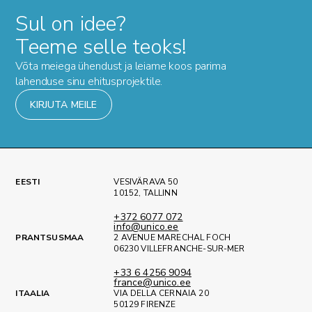
Sul on idee?
Teeme selle teoks!
Võta meiega ühendust ja leiame koos parima
lahenduse sinu ehitusprojektile.
KIRJUTA MEILE
EESTI
VESIVÄRAVA 50
10152, TALLINN
+372 6077 072
info@unico.ee
PRANTSUSMAA
2 AVENUE MARECHAL FOCH
06230 VILLEFRANCHE-SUR-MER
+33 6 4256 9094
france@unico.ee
ITAALIA
VIA DELLA CERNAIA 20
50129 FIRENZE