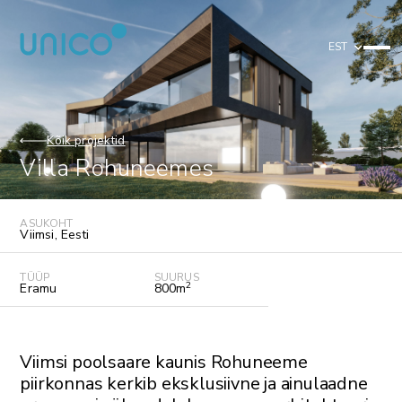
EST
Kõik projektid
Villa Rohuneemes
ASUKOHT
Viimsi
,
Eesti
TÜÜP
SUURUS
2
Eramu
800
m
Viimsi poolsaare kaunis Rohuneeme
piirkonnas kerkib eksklusiivne ja ainulaadne