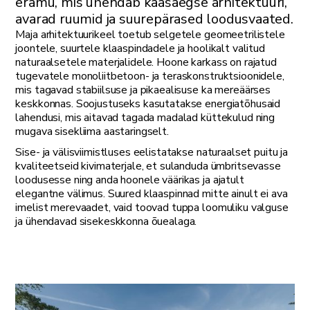
eramu, mis ühendab kaasaegse arhitektuuri,
avarad ruumid ja suurepärased loodusvaated.
Maja arhitektuurikeel toetub selgetele geomeetrilistele
joontele, suurtele klaaspindadele ja hoolikalt valitud
naturaalsetele materjalidele. Hoone karkass on rajatud
tugevatele monoliitbetoon- ja teraskonstruktsioonidele,
mis tagavad stabiilsuse ja pikaealisuse ka mereäärses
keskkonnas. Soojustuseks kasutatakse energiatõhusaid
lahendusi, mis aitavad tagada madalad küttekulud ning
mugava sisekliima aastaringselt.
Sise- ja välisviimistluses eelistatakse naturaalset puitu ja
kvaliteetseid kivimaterjale, et sulanduda ümbritsevasse
loodusesse ning anda hoonele väärikas ja ajatult
elegantne välimus. Suured klaaspinnad mitte ainult ei ava
imelist merevaadet, vaid toovad tuppa loomuliku valguse
ja ühendavad sisekeskkonna õuealaga.