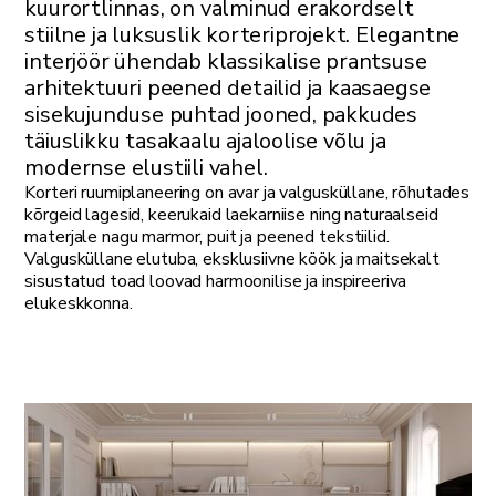
kuurortlinnas, on valminud erakordselt
stiilne ja luksuslik korteriprojekt. Elegantne
interjöör ühendab klassikalise prantsuse
arhitektuuri peened detailid ja kaasaegse
sisekujunduse puhtad jooned, pakkudes
täiuslikku tasakaalu ajaloolise võlu ja
modernse elustiili vahel.
Korteri ruumiplaneering on avar ja valgusküllane, rõhutades
kõrgeid lagesid, keerukaid laekarniise ning naturaalseid
materjale nagu marmor, puit ja peened tekstiilid.
Valgusküllane elutuba, eksklusiivne köök ja maitsekalt
sisustatud toad loovad harmoonilise ja inspireeriva
elukeskkonna.