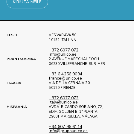
KIRJUTA MEILE
EESTI
VESIVÄRAVA 50
10152, TALLINN
+372 6077 072
info@unico.ee
PRANTSUSMAA
2 AVENUE MARECHAL FOCH
06230 VILLEFRANCHE-SUR-MER
+33 6 4256 9094
france@unico.ee
ITAALIA
VIA DELLA CERNAIA 20
50129 FIRENZE
+372 6077 072
italy@unico.ee
HISPAANIA
AVDA. RICARDO SORIANO, 72,
EDIF. GOLDEN B, 1ª PLANTA,
29601 MARBELLA, MÁLAGA
+34 607 96 6114
info@grupounico.es