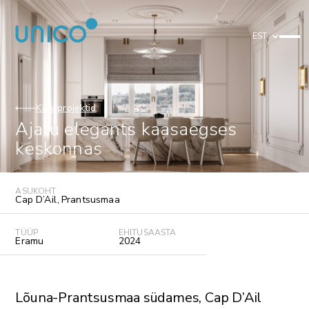
EST
Kõik projektid
Ajatu elegants kaasaegses
keskonnas
ASUKOHT
Cap D’Ail
,
Prantsusmaa
TÜÜP
EHITUSAASTA
Eramu
2024
Lõuna-Prantsusmaa südames, Cap D’Ail